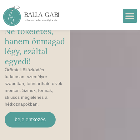
Ne tökéletes,
hanem önmagad
légy, ezáltal
egyedi!
Örömteli öltözködés
tudatosan, személyre
szabottan, fenntartható elvek
mentén. Színek, formák,
stílusos megjelenés a
hétköznapokban.
bejelentkezés