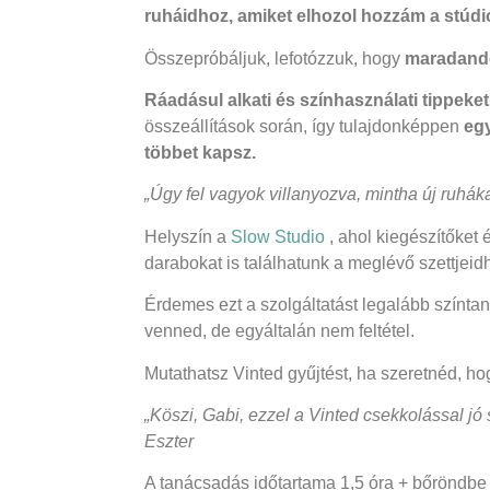
ruháidhoz, amiket elhozol hozzám a stúdi
Összepróbáljuk, lefotózzuk, hogy
maradand
Ráadásul alkati és színhasználati tippeket
összeállítások során, így tulajdonképpen
egy
többet kapsz.
„Úgy fel vagyok villanyozva, mintha új ruháka
Helyszín a
Slow Studio
, ahol kiegészítőket 
darabokat is találhatunk a meglévő szettjeid
Érdemes ezt a szolgáltatást legalább színt
venned, de egyáltalán nem feltétel.
Mutathatsz Vinted gyűjtést, ha szeretnéd, h
„Köszi, Gabi, ezzel a Vinted csekkolással jó
Eszter
A tanácsadás időtartama 1,5 óra + bőröndbe