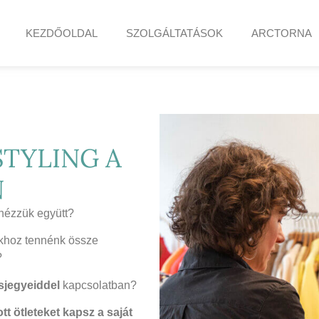
KEZDŐOLDAL
SZOLGÁLTATÁSOK
ARCTORNA
STYLING A
N
tnézzük együtt?
akhoz tennénk össze
?
usjegyeiddel
kapcsolatban?
t ötleteket kapsz a saját