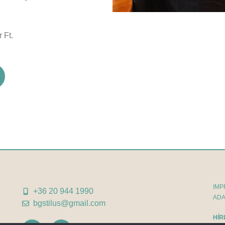
 Ft.
IMP
+36 20 944 1990
ADA
bgstilus@gmail.com
HÍR