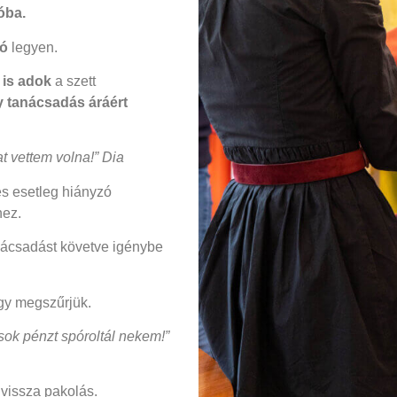
óba.
ó
legyen.
 is adok
a szett
 tanácsadás áráért
t vettem volna!” Dia
és esetleg hiányzó
hez.
anácsadást követve igénybe
ogy megszűrjük.
 sok pénzt spóroltál nekem!”
 vissza pakolás.