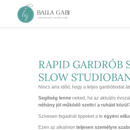
RAPID GARDRÓB 
SLOW STUDIOBA
Nincs arra időd, hogy a teljes gardróbodat á
Segítség lenne
neked, ha az aktuális évsz
néhány jól működő szett
et
a ruháid közül
Szívesen fogadnál tippeket a te
egyéni stíl
Ezen az alkalmon
teljesen személyre szabot